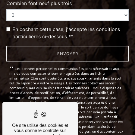
Combien font neuf plus trois
En cochant cette case, j'accepte les conditions
particulières ci-dessous **
ENVOYER
** Les données personnelles communiquées sont nécessaires aux
fins de vous contacter et sont enregistrées dans un fichier
informatisé. Elles sont destinées à et ses sous-traitants dans le seul
but de répondre à votre message. Les données collectées seront
communiquées aux seuls destinataires suivants: . Vous disposez de
droits d’accès, de rectification, d’effacement, de portabilité, de
limitation, d’opposition, de retrait de votre consentement à tout
moment et du droit d’introduire une réclamation auprès d’une
autorité de contrôle, ainsi que d’organiser le sort de vos données
post-mortem. Vous pouvez exercer ces droits par voie postale à
l'adresse ou par courrier électronique à l'adresse . Un justificatif
d'identité pourra vous être demandé. Nous conservons vos données
Ce site utilise des cookies et
pendant la période de prise de contact puis pendant la durée de
vous donne le contrôle sur
prescription légale aux fins probatoires et de gestion des contentieux.