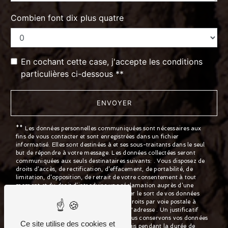
Combien font dix plus quatre
En cochant cette case, j'accepte les conditions
particulières ci-dessous **
ENVOYER
** Les données personnelles communiquées sont nécessaires aux
fins de vous contacter et sont enregistrées dans un fichier
informatisé. Elles sont destinées à et ses sous-traitants dans le seul
but de répondre à votre message. Les données collectées seront
communiquées aux seuls destinataires suivants: . Vous disposez de
droits d’accès, de rectification, d’effacement, de portabilité, de
limitation, d’opposition, de retrait de votre consentement à tout
moment et du droit d’introduire une réclamation auprès d’une
autorité de contrôle, ainsi que d’organiser le sort de vos données
post-mortem. Vous pouvez exercer ces droits par voie postale à
l'adresse ou par courrier électronique à l'adresse . Un justificatif
d'identité pourra vous être demandé. Nous conservons vos données
Ce site utilise des cookies et
pendant la période de prise de contact puis pendant la durée de