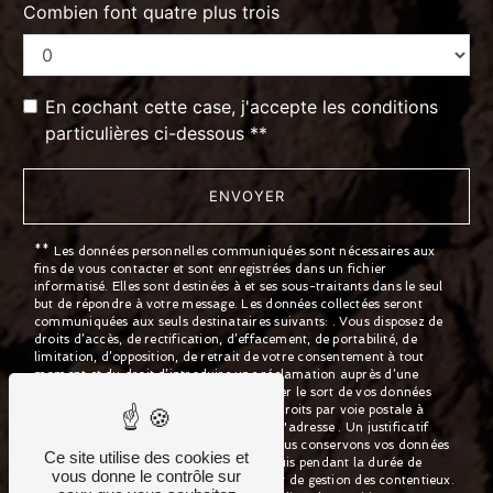
Combien font quatre plus trois
En cochant cette case, j'accepte les conditions
particulières ci-dessous **
ENVOYER
** Les données personnelles communiquées sont nécessaires aux
fins de vous contacter et sont enregistrées dans un fichier
informatisé. Elles sont destinées à et ses sous-traitants dans le seul
but de répondre à votre message. Les données collectées seront
communiquées aux seuls destinataires suivants: . Vous disposez de
droits d’accès, de rectification, d’effacement, de portabilité, de
limitation, d’opposition, de retrait de votre consentement à tout
moment et du droit d’introduire une réclamation auprès d’une
autorité de contrôle, ainsi que d’organiser le sort de vos données
post-mortem. Vous pouvez exercer ces droits par voie postale à
l'adresse ou par courrier électronique à l'adresse . Un justificatif
d'identité pourra vous être demandé. Nous conservons vos données
Ce site utilise des cookies et
pendant la période de prise de contact puis pendant la durée de
vous donne le contrôle sur
prescription légale aux fins probatoires et de gestion des contentieux.