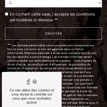
En cochant cette case, j'accepte les conditions
particulières ci-dessous **
ENVOYER
** Les données personnelles communiquées sont nécessaires aux
fins de vous contacter et sont enregistrées dans un fichier
informatisé. Elles sont destinées à et ses sous-traitants dans le seul
but de répondre à votre message. Les données collectées seront
communiquées aux seuls destinataires suivants: . Vous disposez de
droits d’accès, de rectification, d’effacement, de portabilité, de
limitation, d’opposition, de retrait de votre consentement à tout
moment et du droit d’introduire une réclamation auprès d’une
autorité de contrôle, ainsi que d’organiser le sort de vos données
post-mortem. Vous pouvez exercer ces droits par voie postale à
l'adresse ou par courrier électronique à l'adresse . Un justificatif
d'identité pourra vous être demandé. Nous conservons vos données
Ce site utilise des cookies et
pendant la période de prise de contact puis pendant la durée de
vous donne le contrôle sur
prescription légale aux fins probatoires et de gestion des contentieux.
ceux que vous souhaitez
Vous avez le droit de vous inscrire sur la liste d'opposition au
activer
démarchage téléphonique, disponible à cette adresse:
Bloctel.gouv.fr
.
Consultez le site cnil.fr pour plus d’informations sur vos droits.