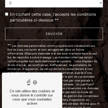
En cochant cette case, j'accepte les conditions
particulières ci-dessous **
ENVOYER
** Les données personnelles communiquées sont nécessaires aux
fins de vous contacter et sont enregistrées dans un fichier
informatisé. Elles sont destinées à et ses sous-traitants dans le seul
but de répondre à votre message. Les données collectées seront
communiquées aux seuls destinataires suivants: . Vous disposez de
droits d’accès, de rectification, d’effacement, de portabilité, de
limitation, d’opposition, de retrait de votre consentement à tout
moment et du droit d’introduire une réclamation auprès d’une
autorité de contrôle, ainsi que d’organiser le sort de vos données
post-mortem. Vous pouvez exercer ces droits par voie postale à
l'adresse ou par courrier électronique à l'adresse . Un justificatif
d'identité pourra vous être demandé. Nous conservons vos données
Ce site utilise des cookies et
pendant la période de prise de contact puis pendant la durée de
vous donne le contrôle sur
prescription légale aux fins probatoires et de gestion des contentieux.
ceux que vous souhaitez
Vous avez le droit de vous inscrire sur la liste d'opposition au
activer
démarchage téléphonique, disponible à cette adresse:
Bloctel.gouv.fr
.
Consultez le site cnil.fr pour plus d’informations sur vos droits.