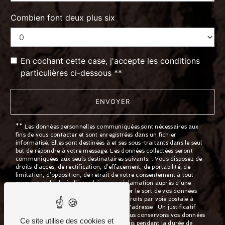
Combien font deux plus six
En cochant cette case, j'accepte les conditions
particulières ci-dessous **
ENVOYER
** Les données personnelles communiquées sont nécessaires aux
fins de vous contacter et sont enregistrées dans un fichier
informatisé. Elles sont destinées à et ses sous-traitants dans le seul
but de répondre à votre message. Les données collectées seront
communiquées aux seuls destinataires suivants: . Vous disposez de
droits d’accès, de rectification, d’effacement, de portabilité, de
limitation, d’opposition, de retrait de votre consentement à tout
moment et du droit d’introduire une réclamation auprès d’une
autorité de contrôle, ainsi que d’organiser le sort de vos données
post-mortem. Vous pouvez exercer ces droits par voie postale à
l'adresse ou par courrier électronique à l'adresse . Un justificatif
d'identité pourra vous être demandé. Nous conservons vos données
Ce site utilise des cookies et
pendant la période de prise de contact puis pendant la durée de